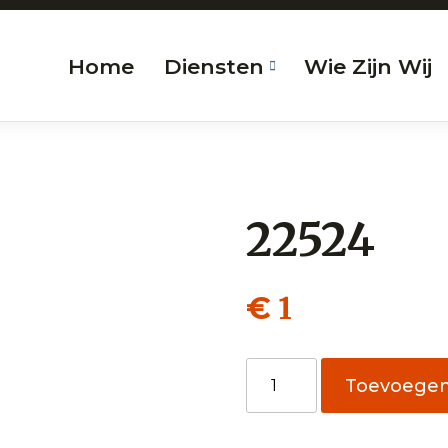
Home
Diensten
Wie Zijn Wij
22524
1
€
22524
Toevoege
aantal