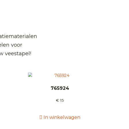
atiematerialen
len voor
w veestapel!
765924
€
15
In winkelwagen