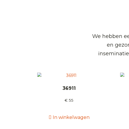
We hebben een
en gezo
inseminatie
36911
€
55
In winkelwagen