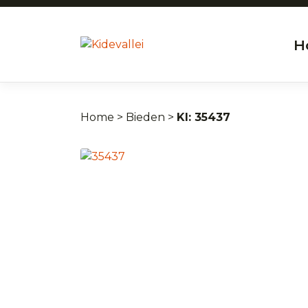
H
Home
>
Bieden
>
35437