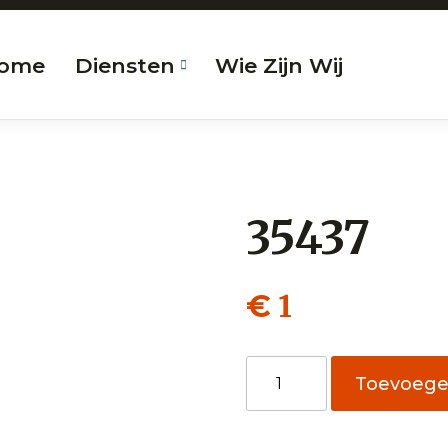
ome
Diensten
Wie Zijn Wij
35437
1
€
35437
Toevoeg
aantal