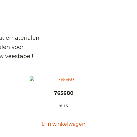
atiematerialen
len voor
w veestapel!
765680
€
15
In winkelwagen