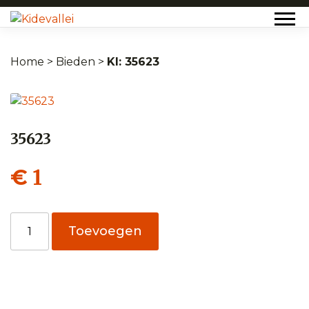
Home
>
Bieden
>
35623
35623
1
€
35623
Toevoegen
aantal