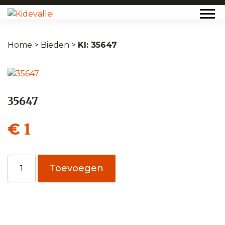
Home
>
Bieden
>
35647
35647
1
€
35647
Toevoegen
aantal