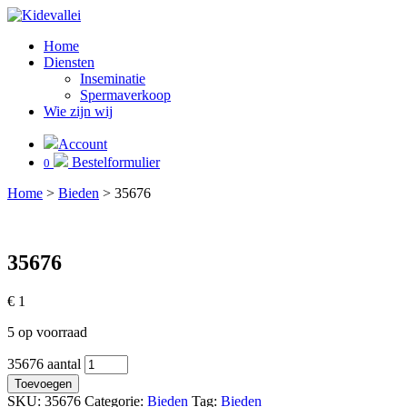
Home
Diensten
Inseminatie
Spermaverkoop
Wie zijn wij
Account
Bestelformulier
0
Home
>
Bieden
>
35676
35676
€
1
5 op voorraad
35676 aantal
Toevoegen
SKU:
35676
Categorie:
Bieden
Tag:
Bieden