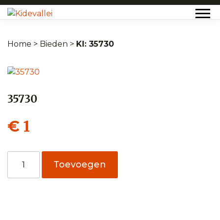
Home
>
Bieden
>
35730
35730
1
€
35730
Toevoegen
aantal