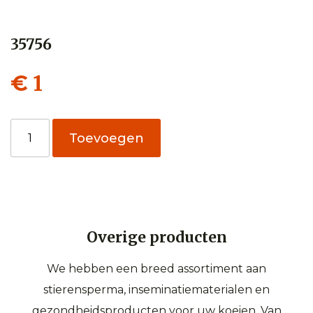
35756
1
€
35756
Toevoegen
aantal
Overige producten
We hebben een breed assortiment aan
stierensperma, inseminatiematerialen en
gezondheidsproducten voor uw koeien. Van