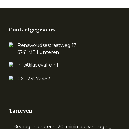
Contactgegevens
Renswoudsestraatweg 17
6741 ME Lunteren
info@kidevallei.nl
06 - 23272462
Tarieven
Bedragen onder € 20, minimale verhoging