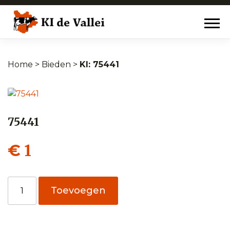
Home
>
Bieden
>
75441
75441
1
€
75441
Toevoegen
aantal