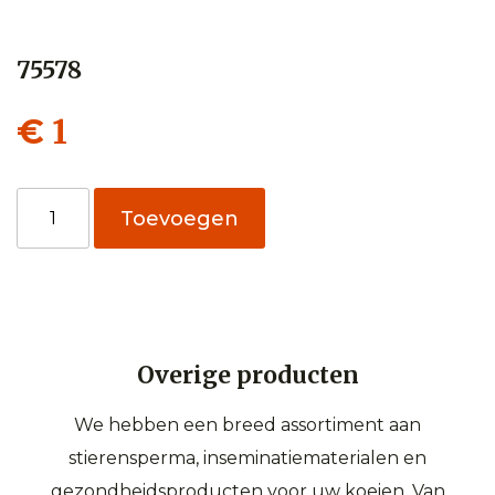
75578
1
€
75578
Toevoegen
aantal
Overige producten
We hebben een breed assortiment aan
stierensperma, inseminatiematerialen en
gezondheidsproducten voor uw koeien. Van