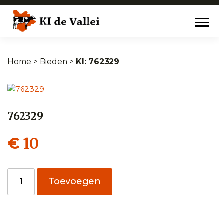
Home
>
Bieden
>
762329
762329
10
€
762329
Toevoegen
aantal