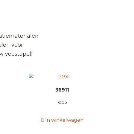
atiematerialen
len voor
w veestapel!
36911
€
55
In winkelwagen