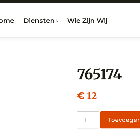
ome
Diensten
Wie Zijn Wij
765174
12
€
765174
Toevoege
aantal