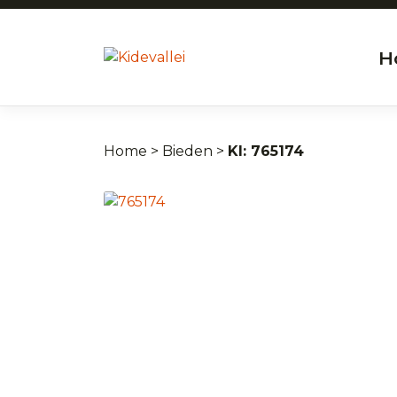
H
Home
>
Bieden
>
765174