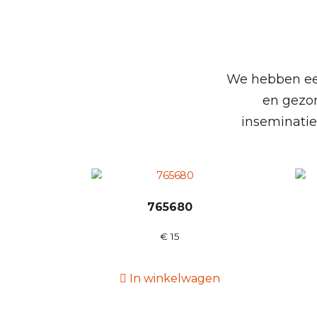
We hebben een
en gezo
inseminatie
765680
€
15
In winkelwagen