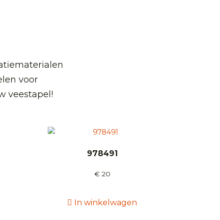
atiematerialen
len voor
w veestapel!
978491
€
20
In winkelwagen