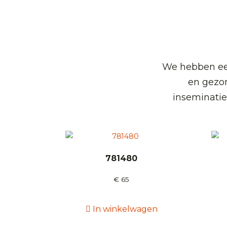
We hebben een
en gezo
inseminatie
781480
€
65
In winkelwagen