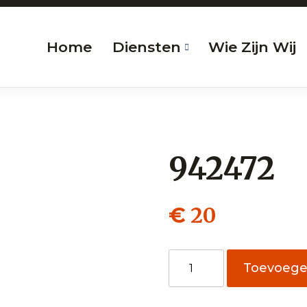
Home
Diensten
Wie Zijn Wij
942472
20
€
942472
Toevoeg
aantal