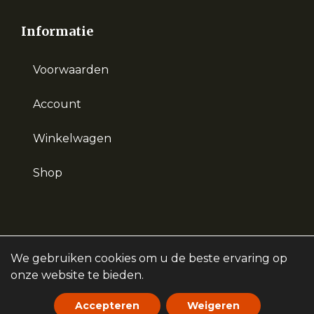
Informatie
Voorwaarden
Account
Winkelwagen
Shop
We gebruiken cookies om u de beste ervaring op
Copyright ©
Kidevallei
2026
onze website te bieden.
Renswoudsestraatweg 17, 6741 ME Lunteren
Accepteren
Weigeren