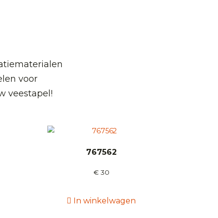
atiematerialen
len voor
w veestapel!
S
767562
€
30
In winkelwagen