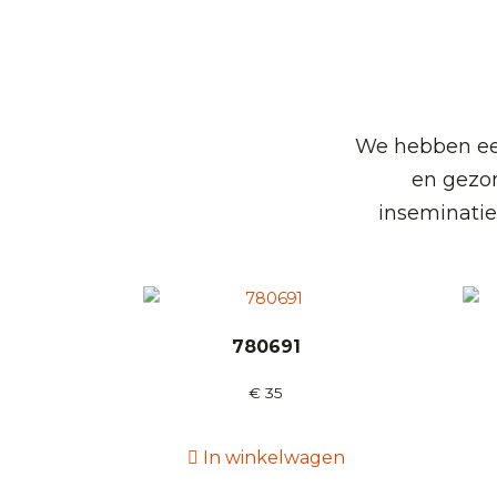
We hebben een
en gezo
inseminatie
780691
€
35
In winkelwagen