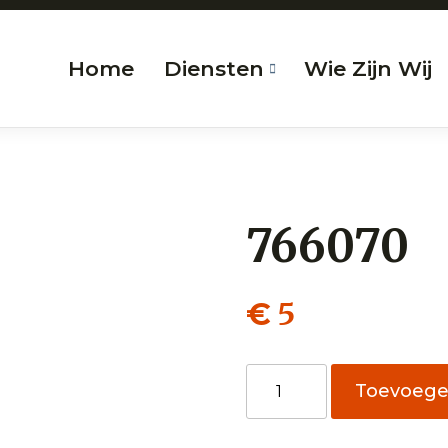
Home
Diensten
Wie Zijn Wij
766070
5
€
766070
Toevoeg
aantal